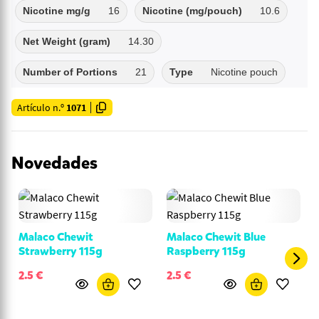
Nicotine mg/g
16
Nicotine (mg/pouch)
10.6
Net Weight (gram)
14.30
Number of Portions
21
Type
Nicotine pouch
Artículo n.º
1071
Novedades
Malaco Chewit
Malaco Chewit Blue
Strawberry 115g
Raspberry 115g
2.5 €
2.5 €