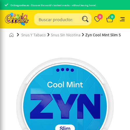
Onlinegoodies.es - Discover the world's tastiest snacks - without leaving home!
0
0
Snus Y Tabaco
Snus Sin Nicotina
Zyn Cool Mint Slim S4