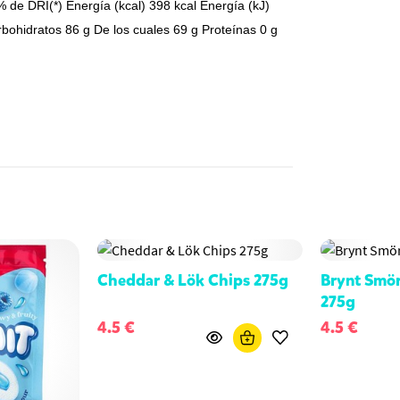
% de DRI(*) Energía (kcal) 398 kcal Energía (kJ)
bohidratos 86 g De los cuales 69 g Proteínas 0 g
Cheddar & Lök Chips 275g
Brynt Smör
275g
4.5 €
4.5 €