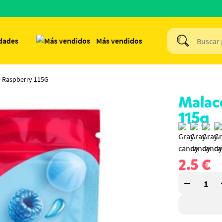
dades
Más vendidos
e Raspberry 115G
Malac
115g
2.5
€