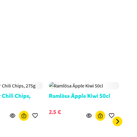
 Chili Chips,
Ramlösa Äpple Kiwi 50cl
Raml
2.5 €
2.5 