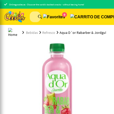
Onlinegoodies.es - Discover the world's tastiest snacks - without leaving home!
0
Bebidas
Refresco
Aqua D´or Rabarber & Jordgubb, 5