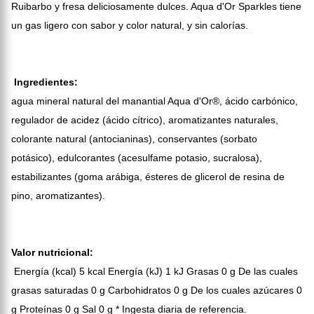
Ruibarbo y fresa deliciosamente dulces. Aqua d'Or Sparkles tiene
un gas ligero con sabor y color natural, y sin calorías.
Ingredientes:
agua mineral natural del manantial Aqua d'Or®, ácido carbónico,
regulador de acidez (ácido cítrico), aromatizantes naturales,
colorante natural (antocianinas), conservantes (sorbato
potásico), edulcorantes (acesulfame potasio, sucralosa),
estabilizantes (goma arábiga, ésteres de glicerol de resina de
pino, aromatizantes).
Valor nutricional:
Energía (kcal) 5 kcal Energía (kJ) 1 kJ Grasas 0 g De las cuales
grasas saturadas 0 g Carbohidratos 0 g De los cuales azúcares 0
g Proteínas 0 g Sal 0 g * Ingesta diaria de referencia.