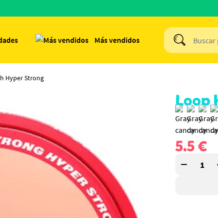
dades
Más vendidos
h Hyper Strong
Loop 
5.5
€