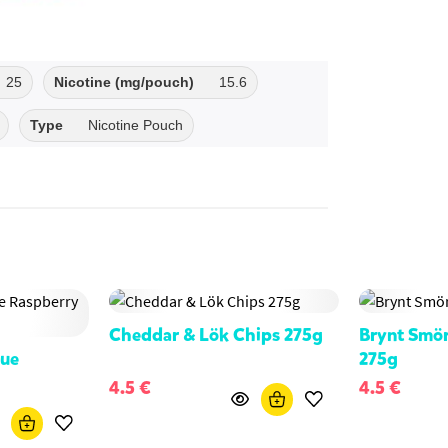
25
Nicotine (mg/pouch)
15.6
Type
Nicotine Pouch
Cheddar & Lök Chips 275g
Brynt Smör
lue
275g
4.5 €
4.5 €