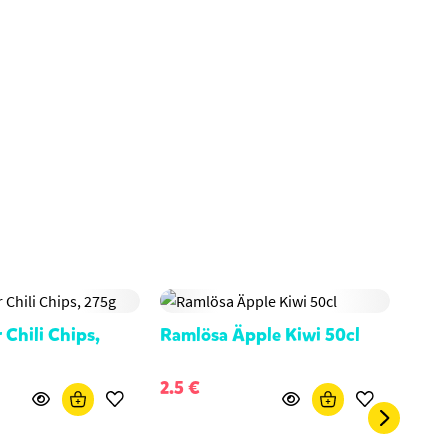
 Chili Chips,
Ramlösa Äpple Kiwi 50cl
Raml
2.5 €
2.5 