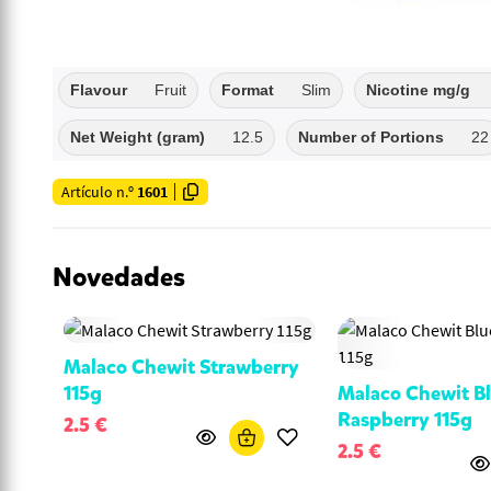
Flavour
Fruit
Format
Slim
Nicotine mg/g
Net Weight (gram)
12.5
Number of Portions
22
Artículo n.º
1601
Novedades
Malaco Chewit Strawberry
115g
Malaco Chewit B
Raspberry 115g
2.5 €
2.5 €