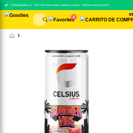
Onlinegoodies.es - Discover the world's tastiest snacks - without leaving home!
0