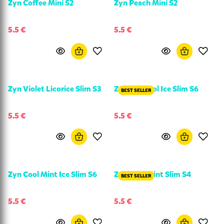
Zyn Coffee Mini S2
Zyn Peach Mini S2
5.5 €
5.5 €
Zyn Violet Licorice Slim S3
Zyn Menthol Ice Slim S6
BEST SELLER
5.5 €
5.5 €
Zyn Cool Mint Ice Slim S6
Zyn Cool Mint Slim S4
BEST SELLER
5.5 €
5.5 €