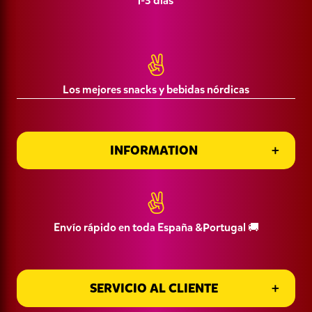
1-3 días
Política de Privacidad
CIF: B16445959 Namn: Goodies Corner SL
Términos y Condiciones de Compra
Los mejores snacks y bebidas nórdicas
INFORMATION
Información de entrega
INFORMATION
Envío rápido en toda España &Portugal 🚚
SERVICIO AL CLIENTE