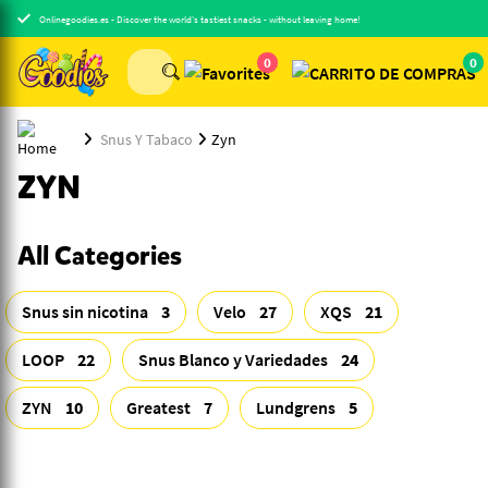
Onlinegoodies.es - Discover the world's tastiest snacks - without leaving home!
0
0
Snus Y Tabaco
Zyn
ZYN
All Categories
Snus sin nicotina
3
Velo
27
XQS
21
LOOP
22
Snus Blanco y Variedades
24
ZYN
10
Greatest
7
Lundgrens
5