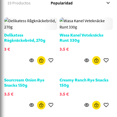
19 Productos
Delikatess
Wasa Kanel Veteknäcke
Rågknäckebröd, 270g
Runt 330g
3 €
3.5 €
Sourcream Onion Rye
Creamy Ranch Rye Snacks
Snacks 150g
150g
3.5 €
3.5 €