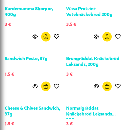
Kardemumma Skorpor,
Wasa Protein+
400g
Veteknäckebröd 200g
3 €
3.5 €
Sandwich Pesto, 37g
Brungräddat Knäckebröd
Leksands, 200g
1.5 €
3 €
Cheese & Chives Sandwich,
Normalgräddat
37g
Knäckebröd Leksands
200g
1.5 €
3 €