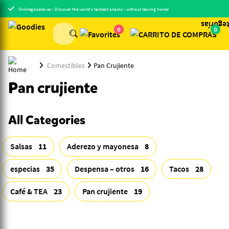
Onlinegoodies.es - Discover the world's tastiest snacks - without leaving home!
0
0
Comestibles
Pan Crujiente
Pan crujiente
All Categories
Salsas
11
Aderezo y mayonesa
8
especias
35
Despensa – otros
16
Tacos
28
Café & TEA
23
Pan crujiente
19