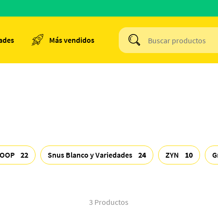
ades
Más vendidos
LOOP
22
Snus Blanco y Variedades
24
ZYN
10
G
3 Productos