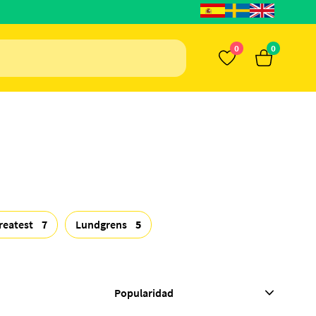
0
0
reatest
7
Lundgrens
5