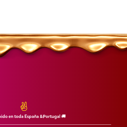
pido en toda España &Portugal 🚚