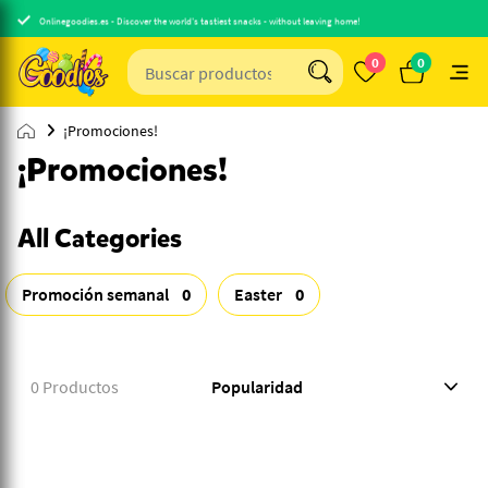
Onlinegoodies.es - Discover the world's tastiest snacks - without leaving home!
0
0
¡Promociones!
¡Promociones!
All Categories
Promoción semanal
0
Easter
0
0 Productos