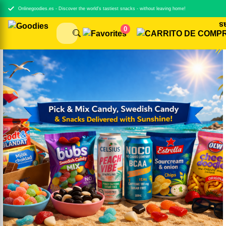
Onlinegoodies.es - Discover the world's tastiest snacks - without leaving home!
0